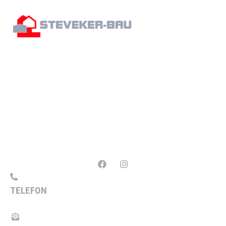
AUF UNS KÖNNEN SIE ZÄHLEN!
Wir leisten Qualitätsarbeit – seit 1930. Wenn es
um die Umsetzung Ihrer Bauprojekte geht,
überlassen wir nichts dem Zufall: Wir setzen auf
modernste Technik und Know-how aus über 90
Jahren Erfahrung im Baugewerbe.
TELEFON
+49 5923 5368