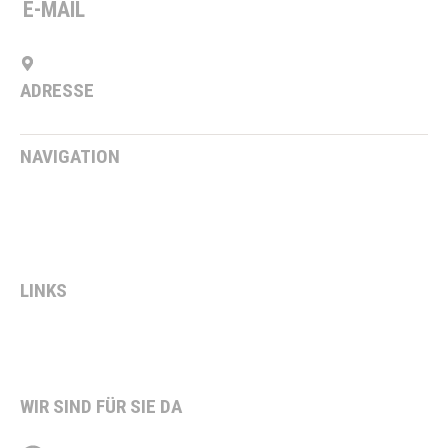
E-MAIL
info@steveker-bau.de
ADRESSE
Salzbergener Weg 2, 48465 Ohne
NAVIGATION
Blog
Jobs
Kontakt
LINKS
Impressum
Datenschutz
WIR SIND FÜR SIE DA
Montag bis Donnerstag von 08:00 bis