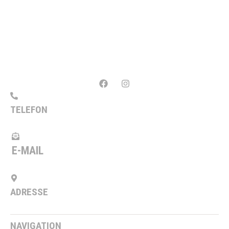
Wir leisten Qualitätsarbeit – seit 1930. Wenn es
um die Umsetzung Ihrer Bauprojekte geht,
überlassen wir nichts dem Zufall: Wir setzen auf
modernste Technik und Know-how aus über 90
Jahren Erfahrung im Baugewerbe.
TELEFON
+49 5923 5368
E-MAIL
info@steveker-bau.de
ADRESSE
Salzbergener Weg 2, 48465 Ohne
NAVIGATION