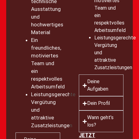
motiviertes
technische
Team und
Ausstattung
ein
und
respektvolles
hochwertiges
Arbeitsumfeld
Material
Leistungsgerechte
Ein
Vergütung
freundliches,
und
motiviertes
attraktive
Team und
Zusatzleistungen
ein
respektvolles
Deine
Arbeitsumfeld
Aufgaben
Leistungsgerechte
Vergütung
Dein Profil
und
attraktive
Wann geht’s
los?
Zusatzleistungen
JETZT