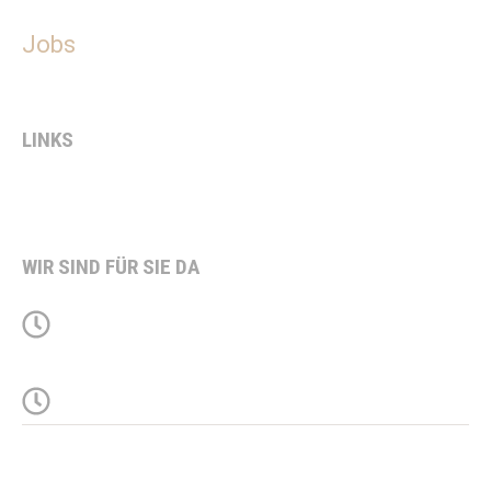
Blog
Jobs
Kontakt
LINKS
Impressum
Datenschutz
WIR SIND FÜR SIE DA
Montag bis Donnerstag von 08:00 bis
16:00 Uhr und am Freitag 08:00 bis
13:00 Uhr
+ nach Vereinbarung
© 2026 – Steveker-Bau GmbH & Co. KG – All Rights Reserved