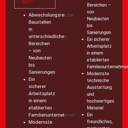
BAU?
Bereichen –
von
Abwechslungsreiche
Neubauten
Baustellen
bis
in
Sanierungen
unterschiedlichen
Ein sicherer
Bereichen
Arbeitsplatz
– von
in einem
Neubauten
etablierten
bis
Familienunternehme
Sanierungen
Modernste
Ein
technische
sicherer
Ausstattung
Arbeitsplatz
und
in einem
hochwertiges
etablierten
Material
Familienunternehmen
Ein
freundliches,
Modernste