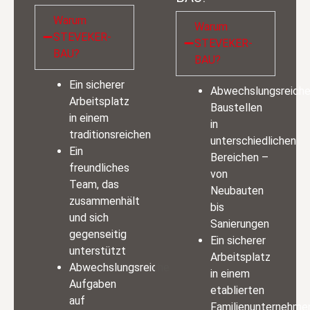
Warum
Warum
STEVEKER-
STEVEKER-
BAU?
BAU?
Ein sicherer
Abwechslungsreich
Arbeitsplatz
Baustellen
in einem
in
traditionsreichen
unterschiedlichen
Ein
Bereichen –
freundliches
von
Team, das
Neubauten
zusammenhält
bis
und sich
Sanierungen
gegenseitig
Ein sicherer
unterstützt
Arbeitsplatz
Abwechslungsreiche
in einem
Aufgaben
etablierten
auf
Familienunternehme