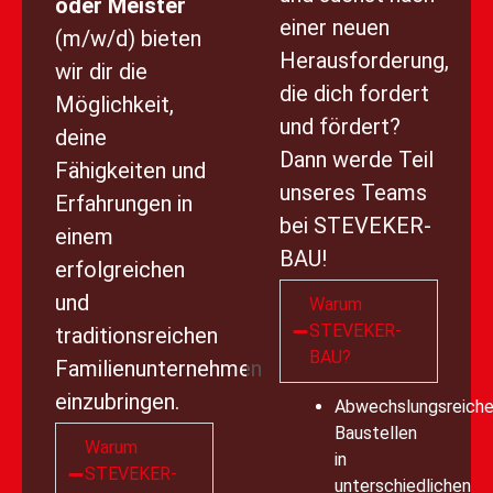
oder Meister
einer neuen
(m/w/d) bieten
Herausforderung,
wir dir die
die dich fordert
Möglichkeit,
und fördert?
deine
Dann werde Teil
Fähigkeiten und
unseres Teams
Erfahrungen in
bei STEVEKER-
einem
BAU!
erfolgreichen
und
Warum
STEVEKER-
traditionsreichen
BAU?
Familienunternehmen
einzubringen.
Abwechslungsreich
Baustellen
Warum
in
STEVEKER-
unterschiedlichen