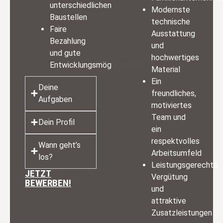
unterschiedlichen
Modernste
Baustellen
technische
Faire
Ausstattung
Bezahlung
und
und gute
hochwertiges
Entwicklungsmöglichkeiten
Material
Ein
Deine
freundliches,
Aufgaben
motiviertes
Team und
Dein Profil
ein
respektvolles
Wann geht’s
Arbeitsumfeld
los?
Leistungsgerechte
JETZT
Vergütung
BEWERBEN!
und
attraktive
Zusatzleistungen