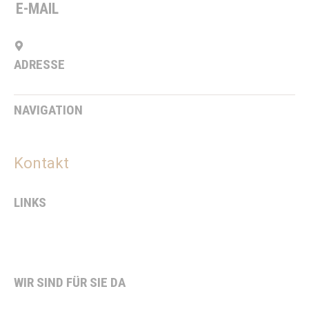
E-MAIL
info@steveker-bau.de
ADRESSE
Salzbergener Weg 2, 48465 Ohne
NAVIGATION
Blog
Jobs
Kontakt
LINKS
Impressum
Datenschutz
WIR SIND FÜR SIE DA
Montag bis Donnerstag von 08:00 bis