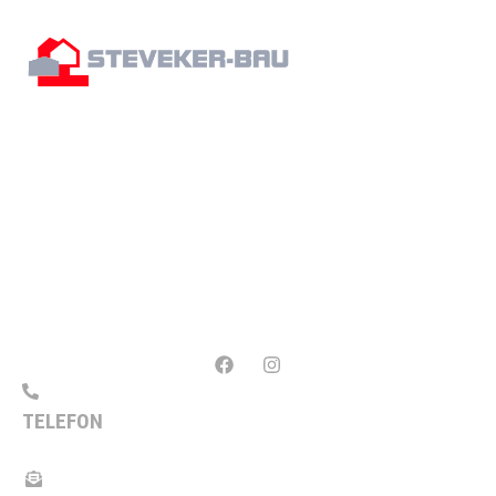
AUF UNS KÖNNEN SIE ZÄHLEN!
Wir leisten Qualitätsarbeit – seit 1930. Wenn es
um die Umsetzung Ihrer Bauprojekte geht,
überlassen wir nichts dem Zufall: Wir setzen auf
modernste Technik und Know-how aus über 90
Jahren Erfahrung im Baugewerbe.
TELEFON
+49 5923 5368