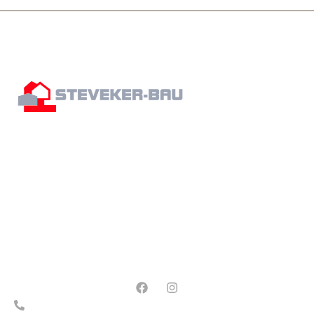
AUF UNS KÖNNEN SIE ZÄHLEN!
Wir leisten Qualitätsarbeit – seit 1930. Wenn es
um die Umsetzung Ihrer Bauprojekte geht,
überlassen wir nichts dem Zufall: Wir setzen auf
modernste Technik und Know-how aus über 90
Jahren Erfahrung im Baugewerbe.