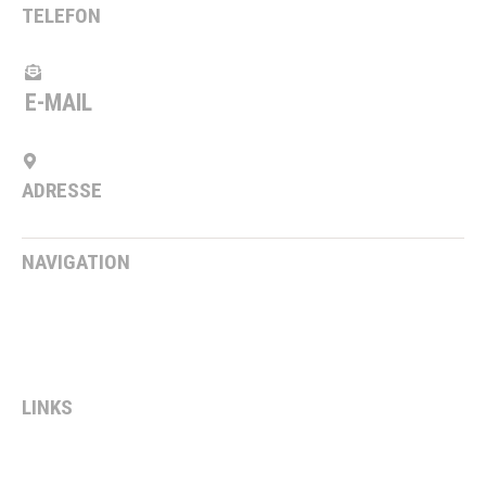
TELEFON
+49 5923 5368
E-MAIL
info@steveker-bau.de
ADRESSE
Salzbergener Weg 2, 48465 Ohne
NAVIGATION
Blog
Jobs
Kontakt
LINKS
Impressum
Datenschutz